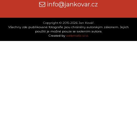
info@jankovar.cz
Copyright © 2015-2026 Jan Kovář.
Všechny zde publikované fotografie jsou chráněny autorským zákonem. Jejich
použití je možné pouze se svolením autora.
Created by
webmatic s.r.o.