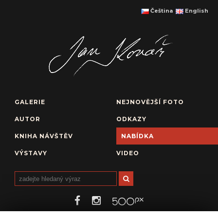
Čeština
English
GALERIE
NEJNOVĚJŠÍ FOTO
AUTOR
ODKAZY
KNIHA NÁVŠTĚV
NABÍDKA
VÝSTAVY
VIDEO
https://www.jankovar.cz/media/object/786f2d0acade17