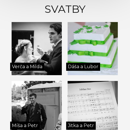
SVATBY
Verča a Milda
Dáša a Lubor
Míša a Petr
Jitka a Petr