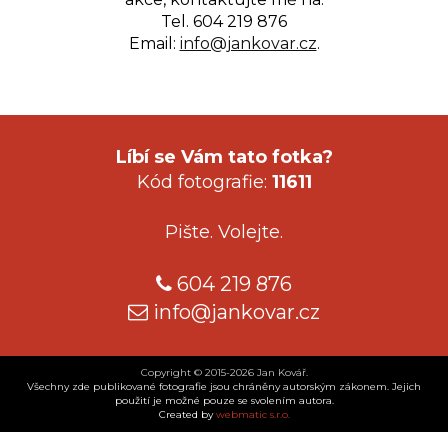
Tel. 604 219 876
Email:
info@jankovar.cz
.
Líbí se Vám tato fotka?
Kód fotografie:
11611
Pište. Volejte.
604 219 876
info@jankovar.cz
Copyright © 2015-2026 Jan Kovář.
Všechny zde publikované fotografie jsou chráněny autorským zákonem. Jejich
použití je možné pouze se svolením autora.
Created by
webmatic s.r.o.