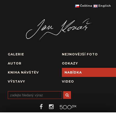
Čeština
English
GALERIE
NEJNOVĚJŠÍ FOTO
AUTOR
ODKAZY
KNIHA NÁVŠTĚV
NABÍDKA
VÝSTAVY
VIDEO
https://www.jankovar.cz/media/object/433a6ea5429d6d