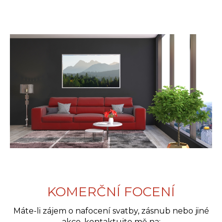
KOMERČNÍ FOCENÍ
Máte-li zájem o nafocení svatby, zásnub nebo jiné
akce, kontaktujte mě na: