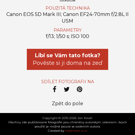
POUŽITÁ TECHNIKA
Canon EOS 5D Mark III; Canon EF24-70mm f/2.8L II
USM
PARAMETRY
f/13; 1/50 s; ISO 100
Líbí se Vám tato fotka?
Pověste si ji doma na zeď
SDÍLET FOTOGRAFII NA
Zpět do pole
Copyright © 2015-2026 Jan Kovář.
Všechny zde publikované fotografie jsou chráněny autorským zákonem. Jejich
použití je možné pouze se svolením autora.
Created by
webmatic s.r.o.