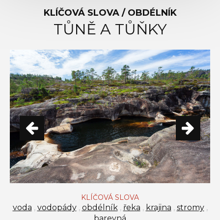
KLÍČOVÁ SLOVA / OBDÉLNÍK
TŮNĚ A TŮŇKY
KLÍČOVÁ SLOVA
voda
,
vodopády
,
obdélník
,
řeka
,
krajina
,
stromy
,
barevná