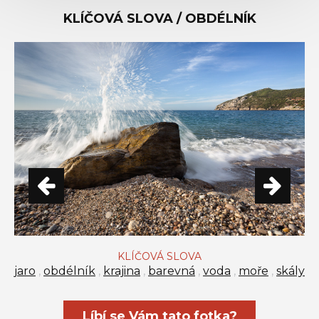
KLÍČOVÁ SLOVA / OBDÉLNÍK
KLÍČOVÁ SLOVA
jaro
,
obdélník
,
krajina
,
barevná
,
voda
,
moře
,
skály
Líbí se Vám tato fotka?