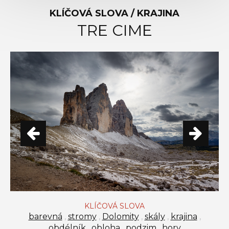
KLÍČOVÁ SLOVA / KRAJINA
TRE CIME
KLÍČOVÁ SLOVA
barevná
,
stromy
,
Dolomity
,
skály
,
krajina
,
obdélník
,
obloha
,
podzim
,
hory