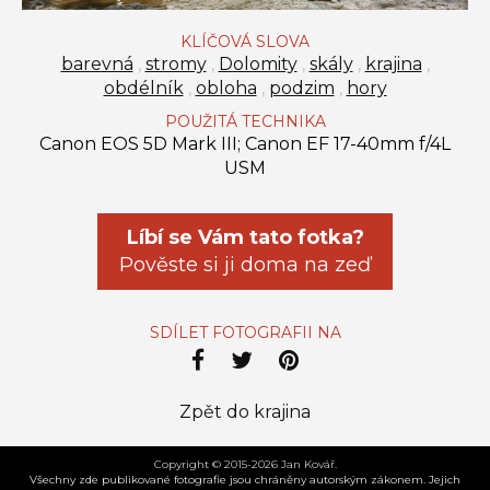
KLÍČOVÁ SLOVA
barevná
,
stromy
,
Dolomity
,
skály
,
krajina
,
obdélník
,
obloha
,
podzim
,
hory
POUŽITÁ TECHNIKA
Canon EOS 5D Mark III; Canon EF 17-40mm f/4L
USM
Líbí se Vám tato fotka?
Pověste si ji doma na zeď
SDÍLET FOTOGRAFII NA
Zpět do krajina
Copyright © 2015-2026 Jan Kovář.
Všechny zde publikované fotografie jsou chráněny autorským zákonem. Jejich