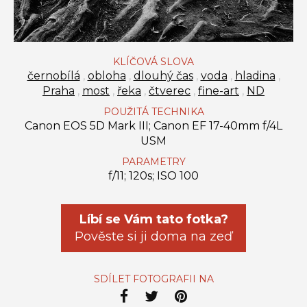
KLÍČOVÁ SLOVA
černobílá
,
obloha
,
dlouhý čas
,
voda
,
hladina
,
Praha
,
most
,
řeka
,
čtverec
,
fine-art
,
ND
POUŽITÁ TECHNIKA
Canon EOS 5D Mark III; Canon EF 17-40mm f/4L
USM
PARAMETRY
f/11; 120s; ISO 100
Líbí se Vám tato fotka?
Pověste si ji doma na zeď
SDÍLET FOTOGRAFII NA